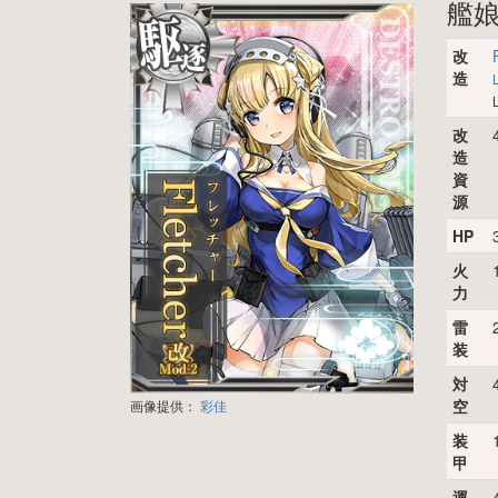
艦
改
造
改
造
資
源
HP
火
力
雷
装
対
空
画像提供：
彩佳
装
甲
運