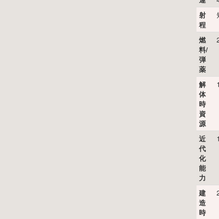
射
程
燃
料/
弾
薬
解
体
時
資
源
近
代
化
能
力
建
造
時