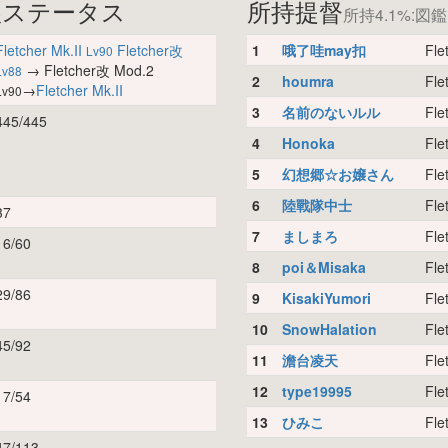
娘ステータス
所持提督
所持4.1%:図鑑
Fletcher Mk.II
Fletcher改
1
哦了哇may扣
Fle
Lv90
→ Fletcher改 Mod.2
Lv88
2
houmra
Fle
→
Fletcher Mk.II
Lv90
3
名前のないルル
Fle
445/445
4
Honoka
Fle
5
幻想郷☆お嬢さん
Fle
6
陸戰隊中士
Fle
37
7
ましまろ
Fle
16/60
8
poi＆Misaka
Fle
29/86
9
KisakiYumori
Fle
10
SnowHalation
Fle
45/92
11
澹台凌天
Fle
12
type19995
Fle
17/54
13
ひみこ
Fle
47/113