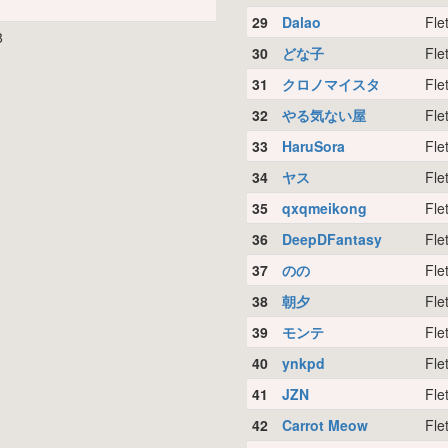
29
Dalao
Fle
8
30
どな子
Fle
31
クロノマイスタ
Fle
32
やる気ない屋
Fle
33
HaruSora
Fle
34
ヤス
Fle
35
qxqmeikong
Fle
36
DeepDFantasy
Fle
37
のの
Fle
38
朝夕
Fle
39
モンテ
Fle
40
ynkpd
Fle
41
JZN
Fle
42
Carrot Meow
Fle