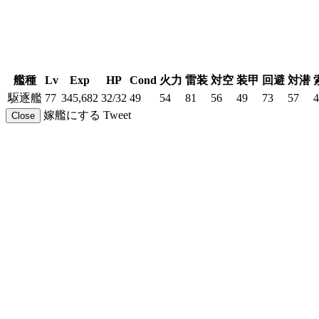
艦種
Lv
Exp
HP
Cond
火力
雷装
対空
装甲
回避
対潜
駆逐艦
77
345,682
32/32
49
54
81
56
49
73
57
4
嫁艦にする
Tweet
Close