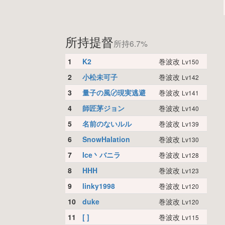
所持提督
所持6.7%
1
K2
巻波改
Lv150
2
小松未可子
巻波改
Lv142
3
量子の風〄現実逃避
巻波改
Lv141
4
師匠茅ジョン
巻波改
Lv140
5
名前のないルル
巻波改
Lv139
6
SnowHalation
巻波改
Lv130
7
Ice丶バニラ
巻波改
Lv128
8
HHH
巻波改
Lv123
9
linky1998
巻波改
Lv120
10
duke
巻波改
Lv120
11
[ ]
巻波改
Lv115