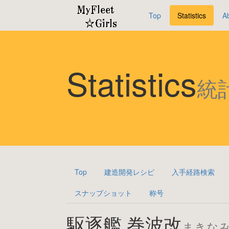
Top
Statistics
A
Statistics
統
Top
建造開発レシピ
入手経路検索
スナップショット
称号
駆逐艦 巻波改
まきな