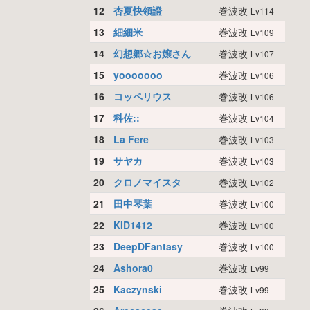
12
杏夏快領證
巻波改
Lv114
13
細細米
巻波改
Lv109
14
幻想郷☆お嬢さん
巻波改
Lv107
15
yooooooo
巻波改
Lv106
16
コッペリウス
巻波改
Lv106
17
科佐::
巻波改
Lv104
18
La Fere
巻波改
Lv103
19
サヤカ
巻波改
Lv103
20
クロノマイスタ
巻波改
Lv102
21
田中琴葉
巻波改
Lv100
22
KID1412
巻波改
Lv100
23
DeepDFantasy
巻波改
Lv100
24
Ashora0
巻波改
Lv99
25
Kaczynski
巻波改
Lv99