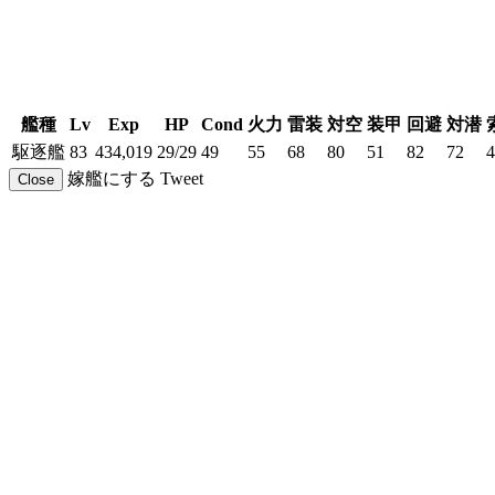
艦種
Lv
Exp
HP
Cond
火力
雷装
対空
装甲
回避
対潜
駆逐艦
83
434,019
29/29
49
55
68
80
51
82
72
4
嫁艦にする
Tweet
Close