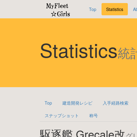
Top
Statistics
A
Statistics
統
Top
建造開発レシピ
入手経路検索
スナップショット
称号
駆逐艦 Grecale改
グ