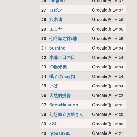
26
mojjom
Grecale改
Lv137
27
ロビン
Grecale改
Lv137
28
八木鳴
Grecale改
Lv136
29
エミヤ
Grecale改
Lv136
30
七汚海之首x彩
Grecale改
Lv135
31
burning
Grecale改
Lv134
32
木漏れ日の日
Grecale改
Lv134
33
IO磨米機
Grecale改
Lv134
34
哦了哇may扣
Grecale改
Lv134
35
いば
Grecale改
Lv134
36
天然的提督
Grecale改
Lv132
37
SnowHalation
Grecale改
Lv131
38
幻想郷☆お嬢さん
Grecale改
Lv130
39
a24
Grecale改
Lv130
40
type19995
Grecale改
Lv127