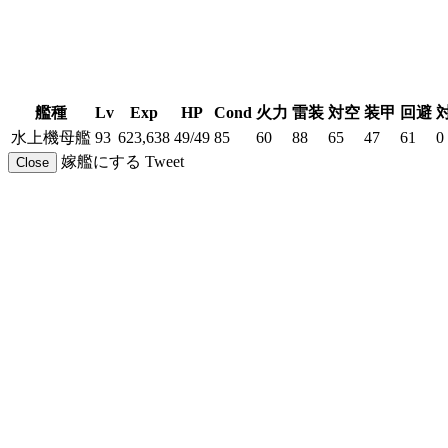
艦種
Lv
Exp
HP
Cond
火力
雷装
対空
装甲
回避
水上機母艦
93
623,638
49/49
85
60
88
65
47
61
0
嫁艦にする
Tweet
Close