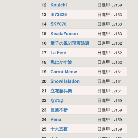
12
Kouichi
日進甲
Lv169
13
lh73826
日進甲
Lv163
14
SKY876
日進甲
Lv163
15
KisakiYumori
日進甲
Lv163
16
量子の風〄現実逃避
日進甲
Lv162
17
La Fere
日進甲
Lv162
18
私はかす波
日進甲
Lv162
19
Carrot Meow
日進甲
Lv161
20
SnowHalation
日進甲
Lv161
21
立花藤兵衛
日進甲
Lv161
22
なのは
日進甲
Lv160
23
長風不断
日進甲
Lv159
24
Rena
日進甲
Lv159
25
十六五夜
日進甲
Lv159