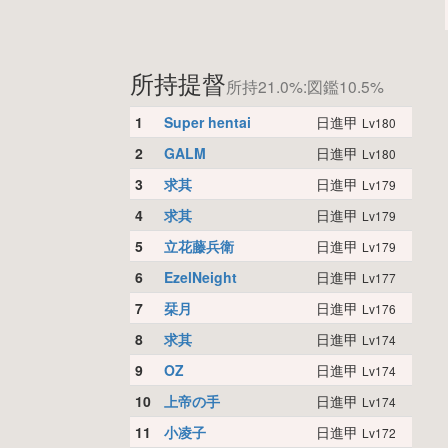
所持提督
所持21.0%:図鑑10.5%
1
Super hentai
日進甲
Lv180
2
GALM
日進甲
Lv180
3
求其
日進甲
Lv179
4
求其
日進甲
Lv179
5
立花藤兵衛
日進甲
Lv179
6
EzelNeight
日進甲
Lv177
7
栞月
日進甲
Lv176
8
求其
日進甲
Lv174
9
OZ
日進甲
Lv174
10
上帝の手
日進甲
Lv174
11
小凌子
日進甲
Lv172