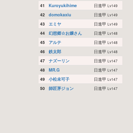
41
Kuroyukihime
日進甲
Lv149
42
domokaxiu
日進甲
Lv149
43
エミヤ
日進甲
Lv149
44
幻想郷☆お嬢さん
日進甲
Lv148
45
アルテ
日進甲
Lv148
46
鉄太郎
日進甲
Lv148
47
ナズーリン
日進甲
Lv147
48
MR.G
日進甲
Lv147
49
小松未可子
日進甲
Lv147
50
師匠茅ジョン
日進甲
Lv147