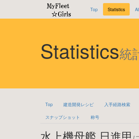
Top
Statistics
A
Statistics
統
Top
建造開発レシピ
入手経路検索
スナップショット
称号
水上機母艦 日進甲