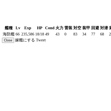
艦種
Lv
Exp
HP
Cond
火力
雷装
対空
装甲
回避
対潜
海防艦
66
235,586
18/18
49
43
0
83
34
77
68
2
嫁艦にする
Tweet
Close