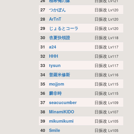
26
柚希俺の嫁
日振改
Lv121
27
つかぽん
日振改
Lv120
28
ArTnT
日振改
Lv120
29
じょるとコーラ
日振改
Lv120
30
杏夏快領證
日振改
Lv118
31
a24
日振改
Lv117
32
HHH
日振改
Lv117
33
tysun
日振改
Lv117
34
普羅米修斯
日振改
Lv116
35
mojjom
日振改
Lv115
36
麟非時
日振改
Lv115
37
seacucumber
日振改
Lv109
38
MinamiKIDO
日振改
Lv107
39
mikumikumi
日振改
Lv105
40
Smile
日振改
Lv105