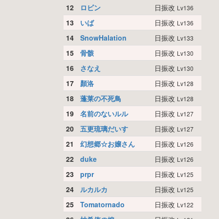
12
ロビン
日振改
Lv136
13
いば
日振改
Lv136
14
SnowHalation
日振改
Lv133
15
骨骸
日振改
Lv130
16
さなえ
日振改
Lv130
17
顏洛
日振改
Lv128
18
蓬莱の不死鳥
日振改
Lv128
19
名前のないルル
日振改
Lv127
20
五更琉璃だいす
日振改
Lv127
21
幻想郷☆お嬢さん
日振改
Lv126
22
duke
日振改
Lv126
23
prpr
日振改
Lv125
24
ルカルカ
日振改
Lv125
25
Tomatornado
日振改
Lv122