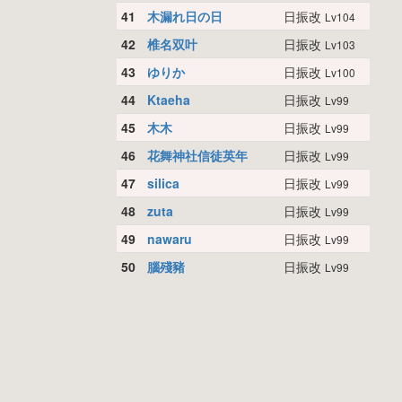
41
木漏れ日の日
日振改
Lv104
42
椎名双叶
日振改
Lv103
43
ゆりか
日振改
Lv100
44
Ktaeha
日振改
Lv99
45
木木
日振改
Lv99
46
花舞神社信徒英年
日振改
Lv99
47
silica
日振改
Lv99
48
zuta
日振改
Lv99
49
nawaru
日振改
Lv99
50
腦殘豬
日振改
Lv99