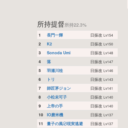
所持提督
所持22.3%
1
長門一輝
日振改
Lv154
2
K2
日振改
Lv150
3
Sonoda Umi
日振改
Lv148
4
落
日振改
Lv147
5
羽瀬川桂
日振改
Lv146
6
トリ
日振改
Lv143
7
師匠茅ジョン
日振改
Lv141
8
小松未可子
日振改
Lv140
9
上帝の手
日振改
Lv140
10
IO磨米機
日振改
Lv137
11
量子の風〄現実逃避
日振改
Lv137