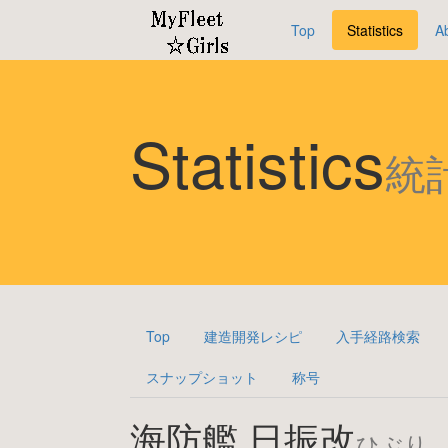
Top
Statistics
A
Statistics
統
Top
建造開発レシピ
入手経路検索
スナップショット
称号
海防艦 日振改
ひぶり