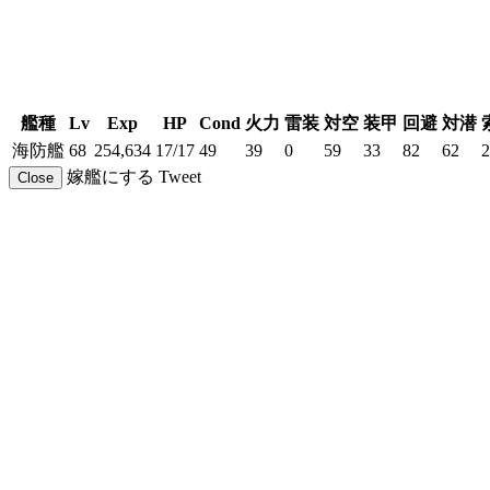
艦種
Lv
Exp
HP
Cond
火力
雷装
対空
装甲
回避
対潜
海防艦
68
254,634
17/17
49
39
0
59
33
82
62
2
嫁艦にする
Tweet
Close