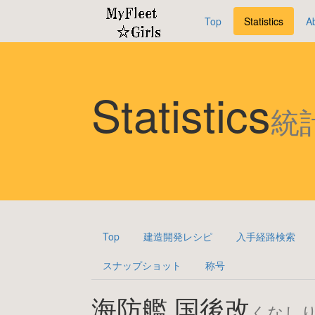
Top
Statistics
A
Statistics
統
Top
建造開発レシピ
入手経路検索
スナップショット
称号
海防艦 国後改
くなし