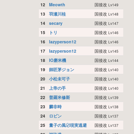
12
Meowth
国後改
Lv149
13
羽瀬川桂
国後改
Lv148
14
secary
国後改
Lv147
15
トリ
国後改
Lv146
16
lazyperson12
国後改
Lv146
17
lazyperson12
国後改
Lv145
18
IO磨米機
国後改
Lv144
19
師匠茅ジョン
国後改
Lv140
20
小松未可子
国後改
Lv140
21
上帝の手
国後改
Lv140
22
普羅米修斯
国後改
Lv139
23
麟非時
国後改
Lv138
24
ロビン
国後改
Lv137
25
量子の風〄現実逃避
国後改
Lv137