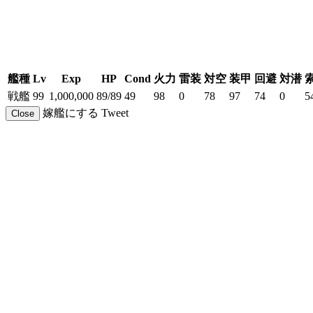
艦種
Lv
Exp
HP
Cond
火力
雷装
対空
装甲
回避
対潜
戦艦
99
1,000,000
89/89
49
98
0
78
97
74
0
5
嫁艦にする
Tweet
Close