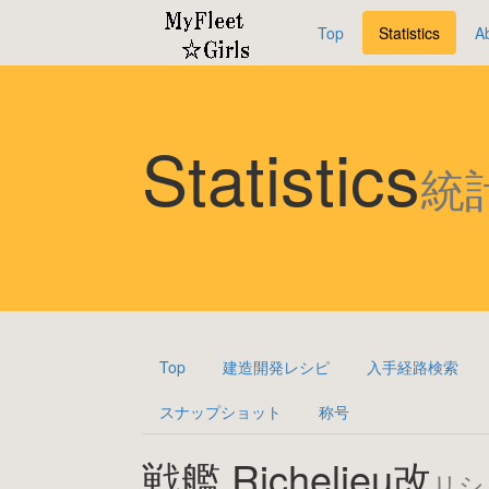
Top
Statistics
A
Statistics
統
Top
建造開発レシピ
入手経路検索
スナップショット
称号
戦艦 Richelieu改
リシ