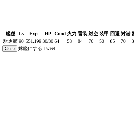
艦種
Lv
Exp
HP
Cond
火力
雷装
対空
装甲
回避
対潜
駆逐艦
90
551,199
30/30
64
58
84
76
50
85
70
3
嫁艦にする
Tweet
Close