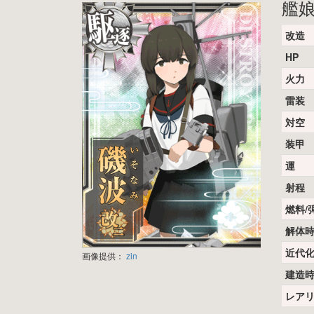
艦
改造
HP
火力
雷装
対空
装甲
運
射程
燃料/
解体
近代
画像提供：
zin
建造
レア