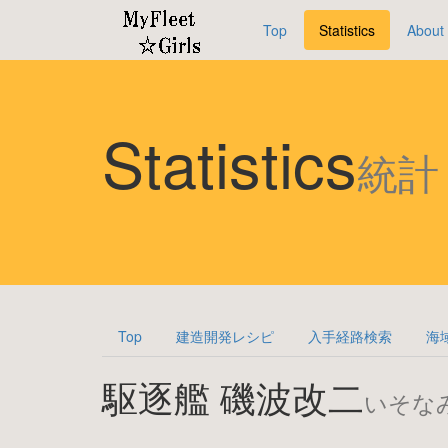
Top
Statistics
About
Statistics
統計
Top
建造開発レシピ
入手経路検索
海
駆逐艦 磯波改二
いそな