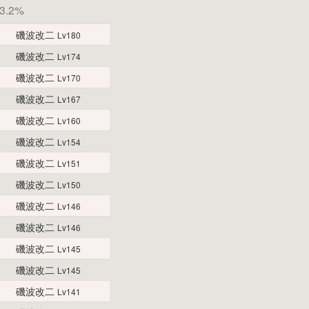
3.2%
磯波改二
Lv180
磯波改二
Lv174
磯波改二
Lv170
磯波改二
Lv167
磯波改二
Lv160
磯波改二
Lv154
磯波改二
Lv151
磯波改二
Lv150
磯波改二
Lv146
磯波改二
Lv146
磯波改二
Lv145
磯波改二
Lv145
磯波改二
Lv141