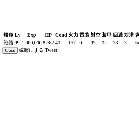
艦種
Lv
Exp
HP
Cond
火力
雷装
対空
装甲
回避
対潜
戦艦
99
1,000,000
82/82
49
157
0
95
92
78
3
6
嫁艦にする
Tweet
Close