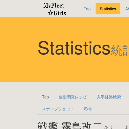
Top
Statistics
A
Statistics
統
Top
建造開発レシピ
入手経路検索
スナップショット
称号
戦艦 霧島改二
きりし