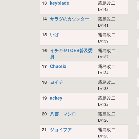
13
keyblade
霧島改二
Lv142
14
サラダのカウンター
霧島改二
Lv141
15
いば
霧島改二
Lv139
16
イチキ＠TOEB普及委
霧島改二
員
Lv137
17
Chaotix
霧島改二
Lv134
18
ヨイチ
霧島改二
Lv133
19
ackey
霧島改二
Lv132
20
八雲 マシロ
霧島改二
Lv126
21
ジョイフア
霧島改二
Lv123