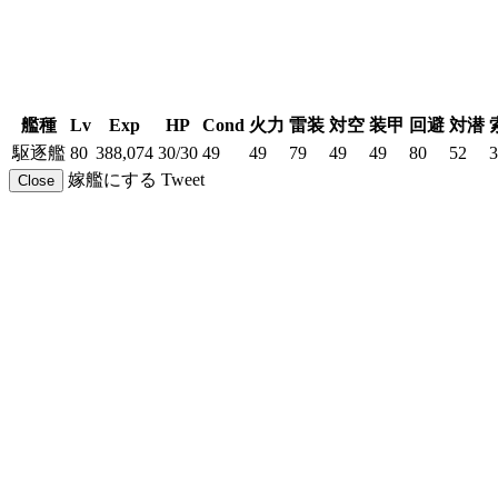
艦種
Lv
Exp
HP
Cond
火力
雷装
対空
装甲
回避
対潜
駆逐艦
80
388,074
30/30
49
49
79
49
49
80
52
3
嫁艦にする
Tweet
Close