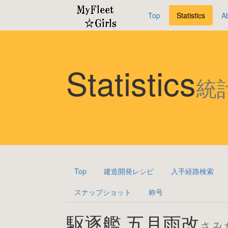
Top
Statistics
A
Statistics
統
Top
建造開発レシピ
入手経路検索
スナップショット
称号
駆逐艦 五月雨改
さみ