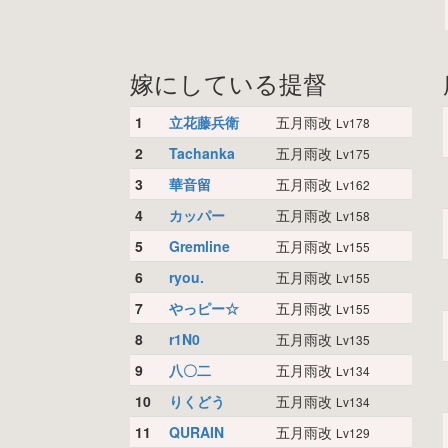
嫁にしている提督
1
立花藤兵衛
五月雨改
Lv178
2
Tachanka
五月雨改
Lv175
3
華音留
五月雨改
Lv162
4
カッパー
五月雨改
Lv158
5
Gremline
五月雨改
Lv155
6
ryou.
五月雨改
Lv155
7
やっピー☆
五月雨改
Lv155
8
r1N0
五月雨改
Lv135
9
八〇二
五月雨改
Lv134
10
りくどう
五月雨改
Lv134
11
QURAIN
五月雨改
Lv129