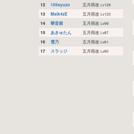
12
105syuzo
五月雨改
Lv129
13
Maik4zE
五月雨改
Lv123
14
華音留
五月雨改
Lv99
15
あきゅたん
五月雨改
Lv87
16
雪乃
五月雨改
Lv61
17
スラッジ
五月雨改
Lv60