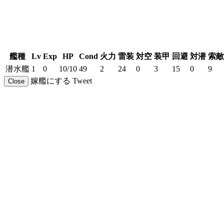
艦種
Lv
Exp
HP
Cond
火力
雷装
対空
装甲
回避
対潜
索敵
潜水艦
1
0
10/10
49
2
24
0
3
15
0
9
嫁艦にする
Tweet
Close