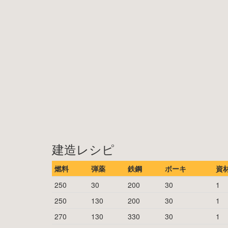
建造レシピ
燃料
弾薬
鉄鋼
ボーキ
資
250
30
200
30
1
250
130
200
30
1
270
130
330
30
1