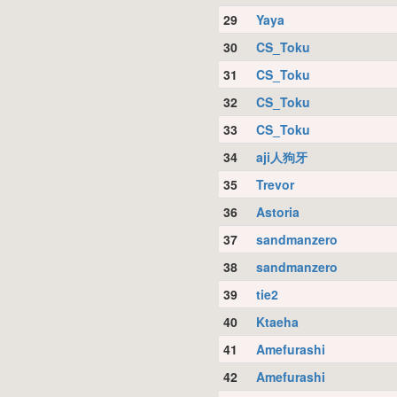
29
Yaya
30
CS_Toku
31
CS_Toku
32
CS_Toku
33
CS_Toku
34
aji人狗牙
35
Trevor
36
Astoria
37
sandmanzero
38
sandmanzero
39
tie2
40
Ktaeha
41
Amefurashi
42
Amefurashi