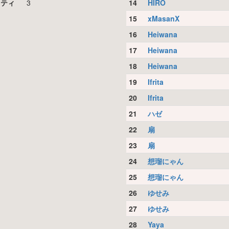
リティ
3
14
HIRO
15
xMasanX
16
Heiwana
17
Heiwana
18
Heiwana
19
Ifrita
20
Ifrita
21
ハゼ
22
扇
23
扇
24
想瑠にゃん
25
想瑠にゃん
26
ゆせみ
27
ゆせみ
28
Yaya