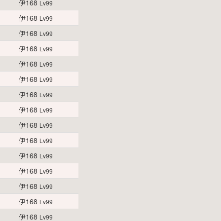
伊168
Lv99
伊168
Lv99
伊168
Lv99
伊168
Lv99
伊168
Lv99
伊168
Lv99
伊168
Lv99
伊168
Lv99
伊168
Lv99
伊168
Lv99
伊168
Lv99
伊168
Lv99
伊168
Lv99
伊168
Lv99
伊168
Lv99