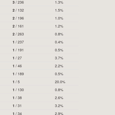
3
/
236
1.3
%
2
/
132
1.5
%
2
/
196
1.0
%
2
/
161
1.2
%
2
/
263
0.8
%
1
/
237
0.4
%
1
/
191
0.5
%
1
/
27
3.7
%
1
/
46
2.2
%
1
/
189
0.5
%
1
/
5
20.0
%
1
/
130
0.8
%
1
/
38
2.6
%
1
/
31
3.2
%
1
/
34
2.9
%