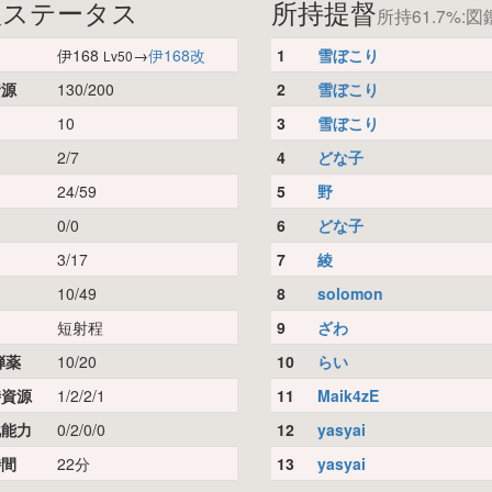
娘ステータス
所持提督
所持61.7%:図鑑
伊168
→
伊168改
1
雪ぼこり
Lv50
資源
130/200
2
雪ぼこり
10
3
雪ぼこり
2/7
4
どな子
24/59
5
野
0/0
6
どな子
3/17
7
綾
10/49
8
solomon
短射程
9
ざわ
弾薬
10/20
10
らい
時資源
1/2/2/1
11
Maik4zE
化能力
0/2/0/0
12
yasyai
時間
22分
13
yasyai