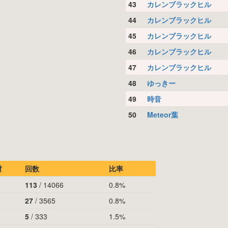
43
カレンブラックヒル
44
カレンブラックヒル
45
カレンブラックヒル
46
カレンブラックヒル
47
カレンブラックヒル
48
ゆっきー
49
時音
50
Meteor葉
材
回数
比率
113
/
14066
0.8
%
27
/
3565
0.8
%
5
/
333
1.5
%