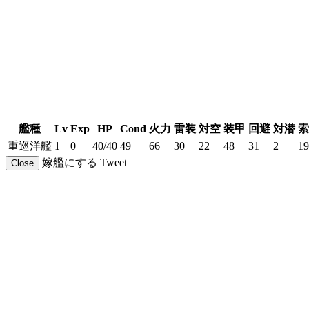
艦種
Lv
Exp
HP
Cond
火力
雷装
対空
装甲
回避
対潜
索
重巡洋艦
1
0
40/40
49
66
30
22
48
31
2
19
嫁艦にする
Tweet
Close