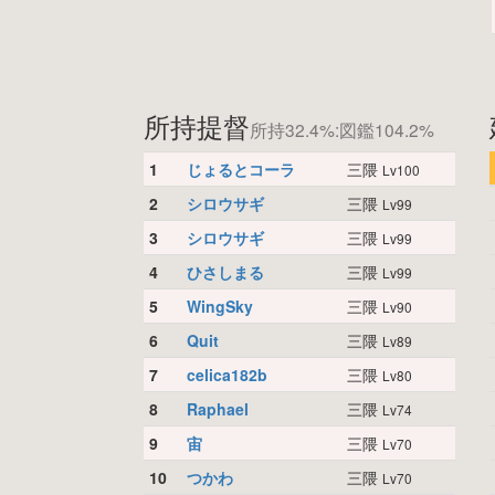
所持提督
所持32.4%:図鑑104.2%
1
じょるとコーラ
三隈
Lv100
2
シロウサギ
三隈
Lv99
3
シロウサギ
三隈
Lv99
4
ひさしまる
三隈
Lv99
5
WingSky
三隈
Lv90
6
Quit
三隈
Lv89
7
celica182b
三隈
Lv80
8
Raphael
三隈
Lv74
9
宙
三隈
Lv70
10
つかわ
三隈
Lv70