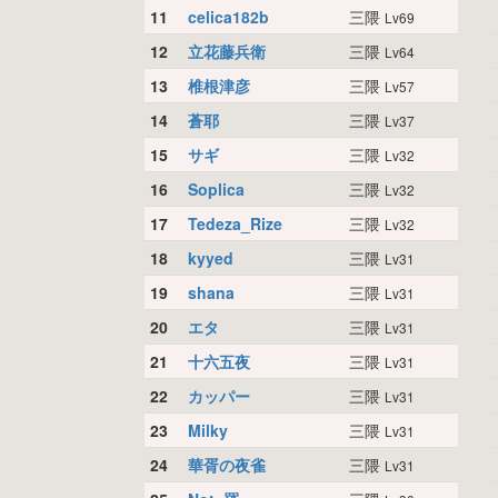
11
celica182b
三隈
Lv69
12
立花藤兵衛
三隈
Lv64
13
椎根津彦
三隈
Lv57
14
蒼耶
三隈
Lv37
15
サギ
三隈
Lv32
16
Soplica
三隈
Lv32
17
Tedeza_Rize
三隈
Lv32
18
kyyed
三隈
Lv31
19
shana
三隈
Lv31
20
エタ
三隈
Lv31
21
十六五夜
三隈
Lv31
22
カッパー
三隈
Lv31
23
Milky
三隈
Lv31
24
華胥の夜雀
三隈
Lv31