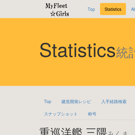
Top
Statistics
A
Statistics
統
Top
建造開発レシピ
入手経路検索
スナップショット
称号
重巡洋艦 三隈
みくま