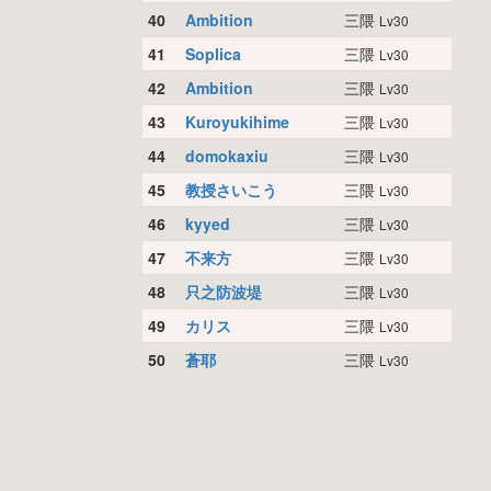
40
Ambition
三隈
Lv30
41
Soplica
三隈
Lv30
42
Ambition
三隈
Lv30
43
Kuroyukihime
三隈
Lv30
44
domokaxiu
三隈
Lv30
45
教授さいこう
三隈
Lv30
46
kyyed
三隈
Lv30
47
不来方
三隈
Lv30
48
只之防波堤
三隈
Lv30
49
カリス
三隈
Lv30
50
蒼耶
三隈
Lv30