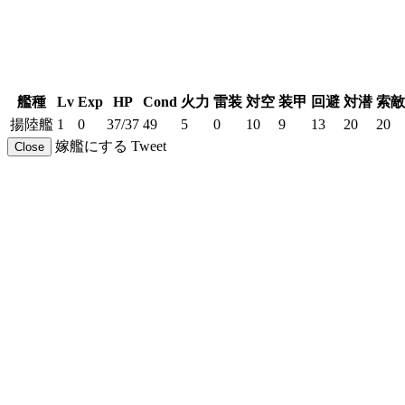
艦種
Lv
Exp
HP
Cond
火力
雷装
対空
装甲
回避
対潜
索敵
揚陸艦
1
0
37/37
49
5
0
10
9
13
20
20
嫁艦にする
Tweet
Close