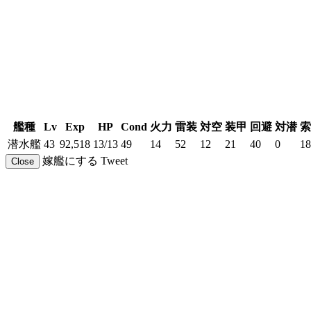
艦種
Lv
Exp
HP
Cond
火力
雷装
対空
装甲
回避
対潜
索
潜水艦
43
92,518
13/13
49
14
52
12
21
40
0
18
嫁艦にする
Tweet
Close