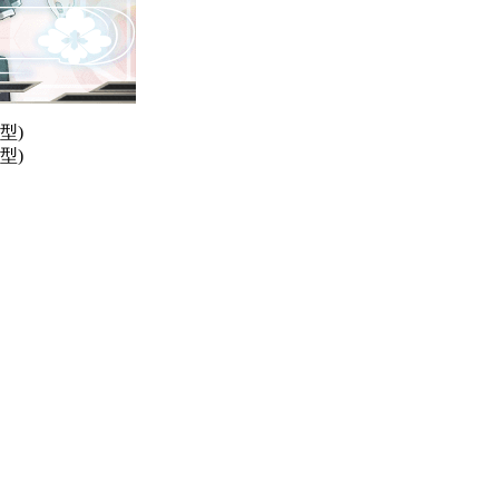
型)
型)