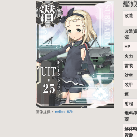
艦
改造
改造
源
HP
火力
雷装
対空
装甲
運
射程
画像提供：
celica182b
燃料/
薬
解体
資源