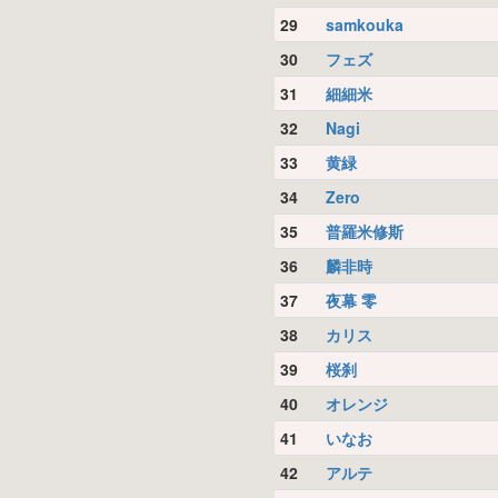
29
samkouka
30
フェズ
31
細細米
32
Nagi
33
黄緑
34
Zero
35
普羅米修斯
36
麟非時
37
夜幕 零
38
カリス
39
桜刹
40
オレンジ
41
いなお
42
アルテ