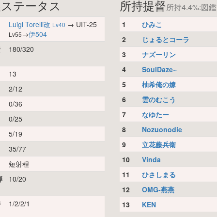
娘ステータス
所持提督
所持4.4%:図鑑
Luigi Torelli改
→ UIT-25
1
ひみこ
Lv40
→
伊504
Lv55
2
じょるとコーラ
資
180/320
3
ナズーリン
4
SoulDaze~
13
5
柚希俺の嫁
2/12
6
雲のむこう
0/36
7
なゆたー
0/25
8
Nozuonodie
5/19
9
立花藤兵衛
35/77
10
Vinda
短射程
11
ひさしまる
弾
10/20
12
OMG-燕燕
時
1/2/2/1
13
KEN