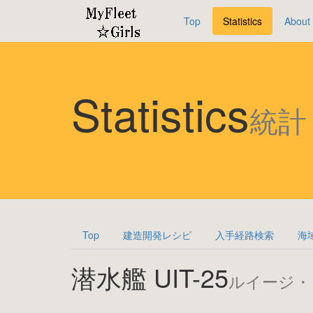
Top
Statistics
About
Statistics
統計
Top
建造開発レシピ
入手経路検索
海
潜水艦 UIT-25
ルイージ・