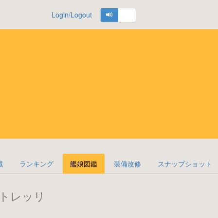
Login/Logout
域
ランキング
艦娘図鑑
装備改修
スナップショット
トレッリ