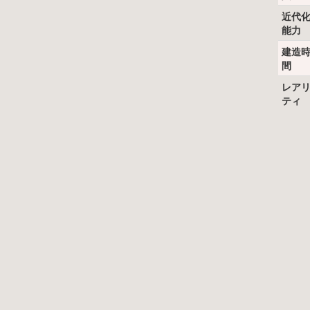
近代
能力
建造
間
レア
ティ