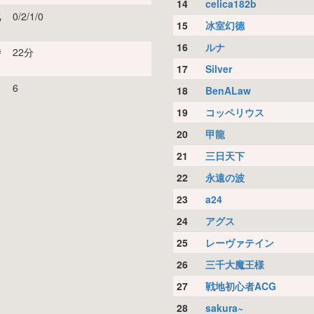
14
celica182b
化
0/2/1/0
15
冰室幻德
16
ルナ
時
22分
17
Silver
リ
6
18
BenALaw
19
コッペリウス
20
甲龍
21
三日天下
22
永遠の波
23
a24
24
アグス
25
レーヴァテイン
26
三千大魔王様
27
戦地初心者ACG
28
sakura~