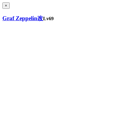
×
Graf Zeppelin改
Lv69