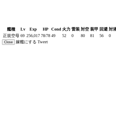
艦種
Lv
Exp
HP
Cond
火力
雷装
対空
装甲
回避
対
正規空母
69
256,017
78/78
49
52
0
80
81
56
0
嫁艦にする
Tweet
Close