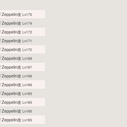
f Zeppelin改
Lv175
f Zeppelin改
Lv174
f Zeppelin改
Lv172
f Zeppelin改
Lv171
f Zeppelin改
Lv170
f Zeppelin改
Lv169
f Zeppelin改
Lv167
f Zeppelin改
Lv166
f Zeppelin改
Lv166
f Zeppelin改
Lv165
f Zeppelin改
Lv165
f Zeppelin改
Lv165
f Zeppelin改
Lv165