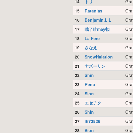
14
トリ
Gra
15
Ratanias
Gra
16
Benjamin.L.L
Gra
17
哦了哇may扣
Gra
18
La Fere
Gra
19
さなえ
Gra
20
SnowHalation
Gra
21
ナズーリン
Gra
22
Shin
Gra
23
Rena
Gra
24
Sion
Gra
25
エセチク
Gra
26
Shin
Gra
27
lh73826
Gra
28
Sion
Gra