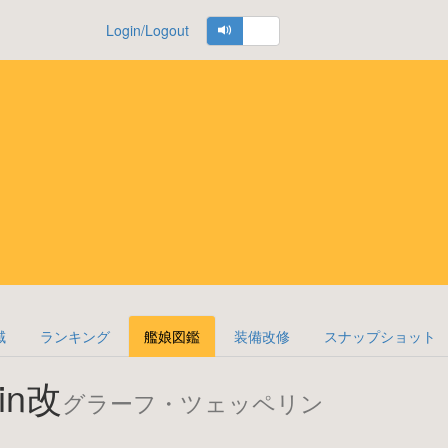
Login/Logout
域
ランキング
艦娘図鑑
装備改修
スナップショット
in改
グラーフ・ツェッペリン