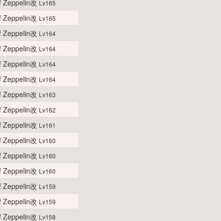
f Zeppelin改
Lv165
f Zeppelin改
Lv165
f Zeppelin改
Lv164
f Zeppelin改
Lv164
f Zeppelin改
Lv164
f Zeppelin改
Lv164
f Zeppelin改
Lv163
f Zeppelin改
Lv162
f Zeppelin改
Lv161
f Zeppelin改
Lv160
f Zeppelin改
Lv160
f Zeppelin改
Lv160
f Zeppelin改
Lv159
f Zeppelin改
Lv159
f Zeppelin改
Lv158