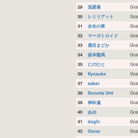
29
流星落
Gra
30
レミリアット
Gra
31
永生の果
Gra
32
マーガトロイド
Gra
33
鹿目まどか
Gra
34
坂本龍馬
Gra
35
にのひと
Gra
36
Kyosuke
Gra
37
saber
Gra
38
Sonoda Umi
Gra
39
神玖遠
Gra
40
あゆ
Gra
41
dogfc
Gra
42
Oscar
Gra