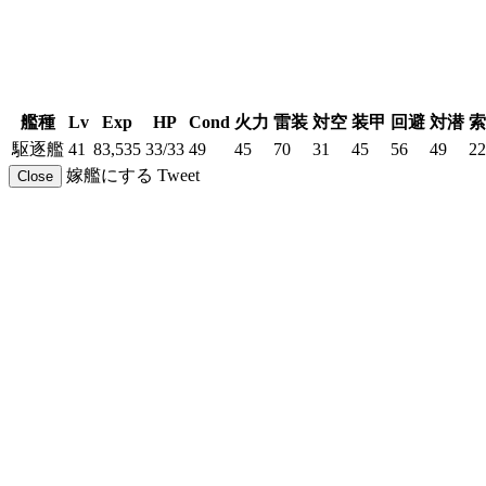
艦種
Lv
Exp
HP
Cond
火力
雷装
対空
装甲
回避
対潜
索
駆逐艦
41
83,535
33/33
49
45
70
31
45
56
49
22
嫁艦にする
Tweet
Close