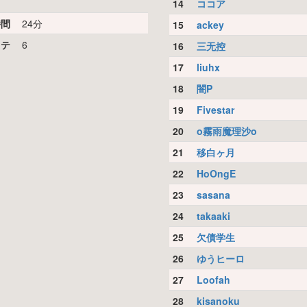
14
ココア
時間
24分
15
ackey
リテ
6
16
三无控
17
liuhx
18
闇P
19
Fivestar
20
o霧雨魔理沙o
21
移白ヶ月
22
HoOngE
23
sasana
24
takaaki
25
欠債学生
26
ゆうヒーロ
27
Loofah
28
kisanoku