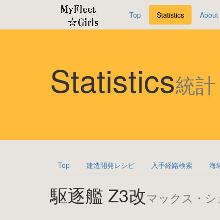
Top
Statistics
About
Statistics
統計
Top
建造開発レシピ
入手経路検索
海
駆逐艦 Z3改
マックス・シ