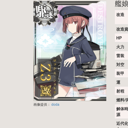
艦
改造
改造
HP
火力
雷装
対空
装甲
運
射程
燃料/
画像提供：
doda
解体
源
近代