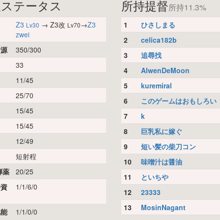
娘ステータス
所持提督
所持11.3%
Z3
→ Z3改
→
Z3
1
ひさしまる
Lv30
Lv70
zwei
2
celica182b
資源
350/300
3
追尋找
33
4
AlwenDeMoon
11/45
5
kuremiral
25/70
6
このゲームはおもしろい
15/45
7
k
15/45
8
巨乳私に嫁ぐ
12/49
9
短い髪の柴刀コン
短射程
10
味噌汁は醤油
弾薬
20/25
11
といちや
時資
1/1/6/0
12
23333
13
MosinNagant
化能
1/1/0/0