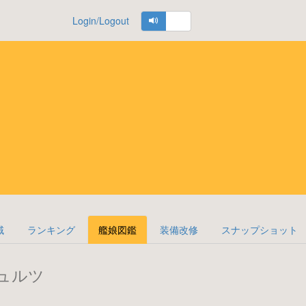
Login/Logout
域
ランキング
艦娘図鑑
装備改修
スナップショット
ュルツ