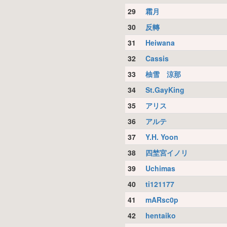
29
霜月
30
反轉
31
Heiwana
32
Cassis
33
柚雪 涼那
34
St.GayKing
35
アリス
36
アルテ
37
Y.H. Yoon
38
四埜宮イノリ
39
Uchimas
40
ti121177
41
mARsc0p
42
hentaiko