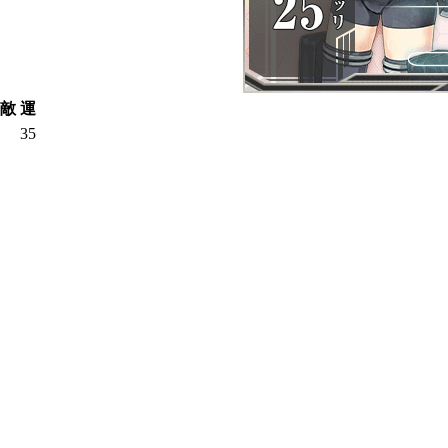
敵
運
35