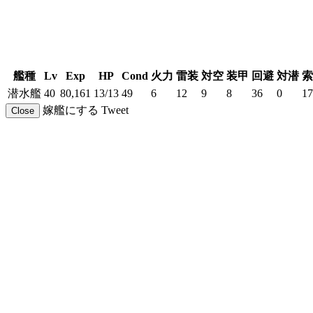
艦種
Lv
Exp
HP
Cond
火力
雷装
対空
装甲
回避
対潜
索
潜水艦
40
80,161
13/13
49
6
12
9
8
36
0
17
嫁艦にする
Tweet
Close