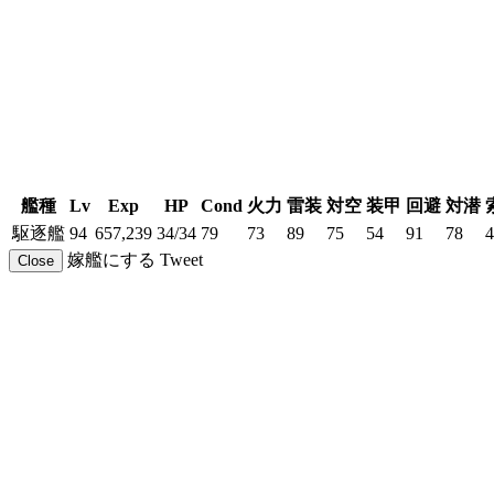
艦種
Lv
Exp
HP
Cond
火力
雷装
対空
装甲
回避
対潜
駆逐艦
94
657,239
34/34
79
73
89
75
54
91
78
4
嫁艦にする
Tweet
Close