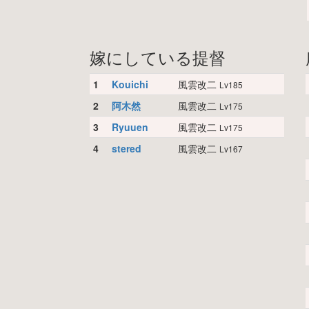
嫁にしている提督
1
Kouichi
風雲改二
Lv185
2
阿木然
風雲改二
Lv175
3
Ryuuen
風雲改二
Lv175
4
stered
風雲改二
Lv167