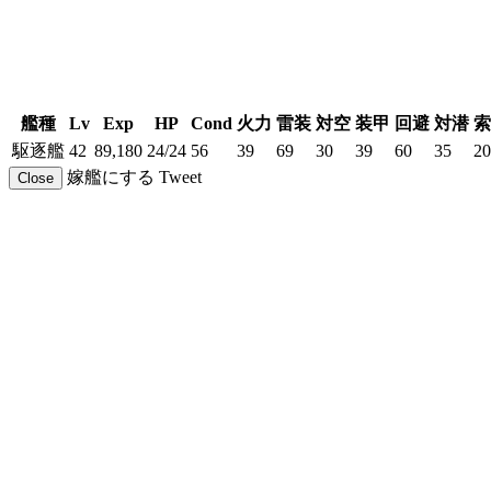
艦種
Lv
Exp
HP
Cond
火力
雷装
対空
装甲
回避
対潜
索
駆逐艦
42
89,180
24/24
56
39
69
30
39
60
35
20
嫁艦にする
Tweet
Close