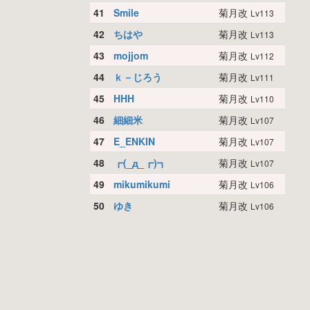
41
Smile
菊月改
Lv113
42
ちはや
菊月改
Lv113
43
mojjom
菊月改
Lv112
44
ｋ－じろう
菊月改
Lv111
45
HHH
菊月改
Lv110
46
細細米
菊月改
Lv107
47
E_ENKIN
菊月改
Lv107
48
┏(_д_┏)┓
菊月改
Lv107
49
mikumikumi
菊月改
Lv106
50
ゆき
菊月改
Lv106