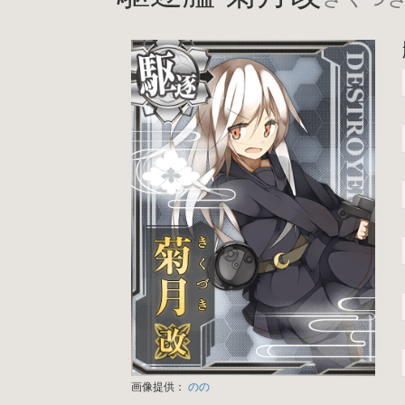
画像提供：
のの