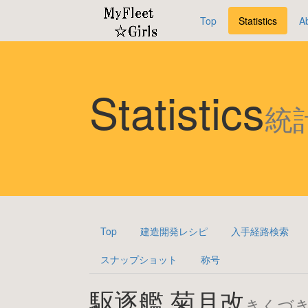
Top
Statistics
A
Statistics
統
Top
建造開発レシピ
入手経路検索
スナップショット
称号
駆逐艦 菊月改
きくづ