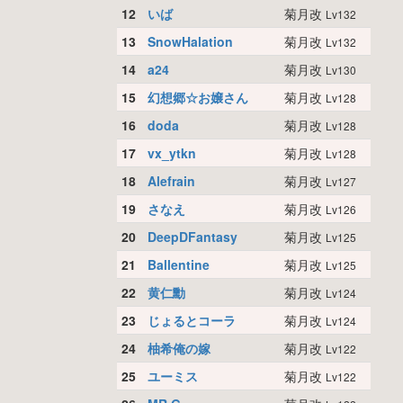
12
いば
菊月改
Lv132
13
SnowHalation
菊月改
Lv132
14
a24
菊月改
Lv130
15
幻想郷☆お嬢さん
菊月改
Lv128
16
doda
菊月改
Lv128
17
vx_ytkn
菊月改
Lv128
18
Alefrain
菊月改
Lv127
19
さなえ
菊月改
Lv126
20
DeepDFantasy
菊月改
Lv125
21
Ballentine
菊月改
Lv125
22
黄仁勳
菊月改
Lv124
23
じょるとコーラ
菊月改
Lv124
24
柚希俺の嫁
菊月改
Lv122
25
ユーミス
菊月改
Lv122