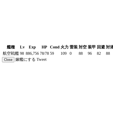
艦種
Lv
Exp
HP
Cond
火力
雷装
対空
装甲
回避
対
航空戦艦
98
886,756
78/78
59
109
0
88
96
82
88
嫁艦にする
Tweet
Close