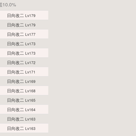
10.0%
日向改二
Lv179
日向改二
Lv179
日向改二
Lv177
日向改二
Lv173
日向改二
Lv173
日向改二
Lv172
日向改二
Lv171
日向改二
Lv169
日向改二
Lv168
日向改二
Lv165
日向改二
Lv164
日向改二
Lv163
日向改二
Lv163