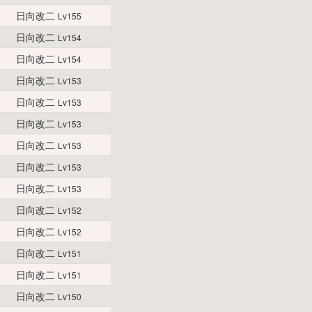
日向改二
Lv155
日向改二
Lv154
日向改二
Lv154
日向改二
Lv153
日向改二
Lv153
日向改二
Lv153
日向改二
Lv153
日向改二
Lv153
日向改二
Lv153
日向改二
Lv152
日向改二
Lv152
日向改二
Lv151
日向改二
Lv151
日向改二
Lv150