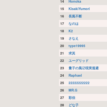
14
Honoka
15
KisakiYumori
16
長風不断
17
なのは
18
K2
19
さなえ
20
type19995
21
求其
22
ユーグリッド
23
量子の風〄現実逃避
24
Raphael
25
22222222222
26
MR.G
27
彩佳
28
どな子