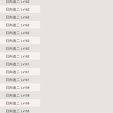
日向改二
Lv162
日向改二
Lv162
日向改二
Lv162
日向改二
Lv162
日向改二
Lv162
日向改二
Lv162
日向改二
Lv162
日向改二
Lv162
日向改二
Lv161
日向改二
Lv161
日向改二
Lv161
日向改二
Lv159
日向改二
Lv158
日向改二
Lv156
日向改二
Lv155