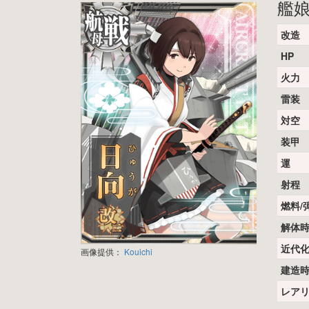
艦
改造
HP
火力
雷装
対空
装甲
運
射程
燃料/
解体
近代
画像提供：
Kouichi
建造
レア