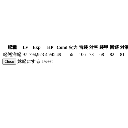
艦種
Lv
Exp
HP
Cond
火力
雷装
対空
装甲
回避
対
軽巡洋艦
97
794,923
45/45
49
56
106
78
68
82
81
嫁艦にする
Tweet
Close