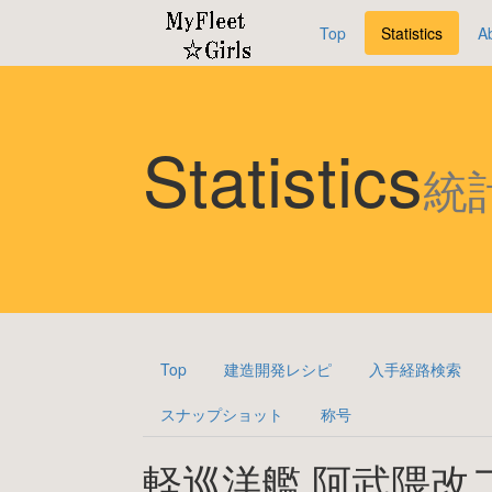
Top
Statistics
A
Statistics
統
Top
建造開発レシピ
入手経路検索
スナップショット
称号
軽巡洋艦 阿武隈改