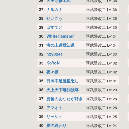
26
天王寺糊太郎
阿武隈改二
Lv138
27
ナルカナ
阿武隈改二
Lv136
28
せいこう
阿武隈改二
Lv135
29
ばすてと
阿武隈改二
Lv135
30
WhiteHamster
阿武隈改二
Lv134
31
海の未道我知道
阿武隈改二
Lv134
32
hxy8241
阿武隈改二
Lv133
33
KoYoN
阿武隈改二
Lv132
34
夜々樣
阿武隈改二
Lv132
35
日照不足温暖乏し
阿武隈改二
Lv131
36
天上天下唯我独尊
阿武隈改二
Lv129
37
提督のあなたが好き
阿武隈改二
Lv128
38
アマオト
阿武隈改二
Lv128
39
リッシュ
阿武隈改二
Lv125
40
夏の終わり
阿武隈改二
Lv124