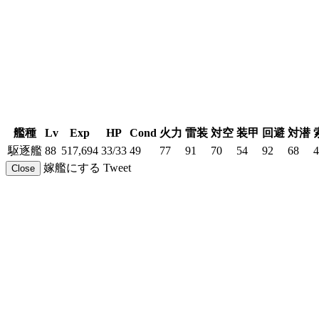
艦種
Lv
Exp
HP
Cond
火力
雷装
対空
装甲
回避
対潜
駆逐艦
88
517,694
33/33
49
77
91
70
54
92
68
4
嫁艦にする
Tweet
Close