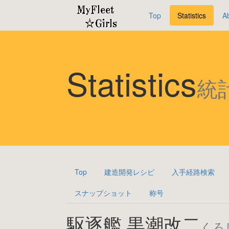
Top
Statistics
A
Statistics
統
Top
建造開発レシピ
入手経路検索
スナップショット
称号
駆逐艦 黒潮改二
くろ