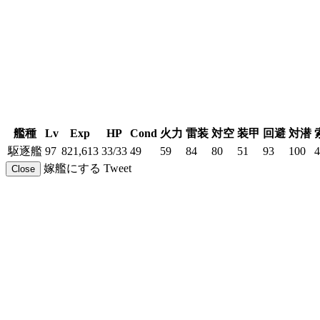
艦種
Lv
Exp
HP
Cond
火力
雷装
対空
装甲
回避
対潜
駆逐艦
97
821,613
33/33
49
59
84
80
51
93
100
4
嫁艦にする
Tweet
Close