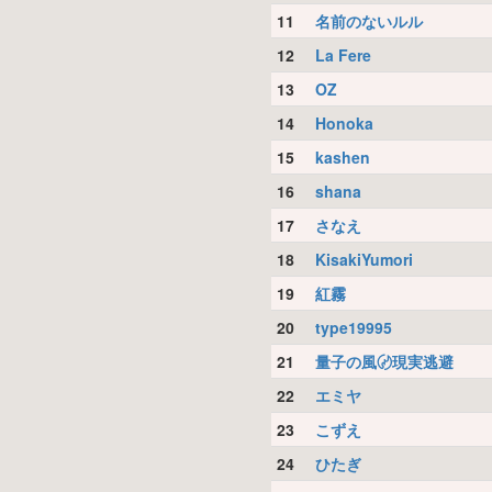
11
名前のないルル
12
La Fere
13
OZ
14
Honoka
15
kashen
16
shana
17
さなえ
18
KisakiYumori
19
紅霧
20
type19995
21
量子の風〄現実逃避
22
エミヤ
23
こずえ
24
ひたぎ