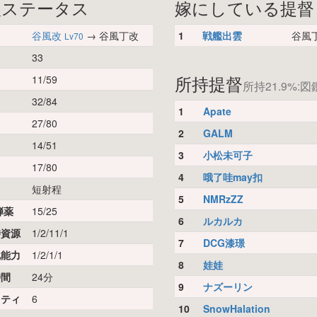
娘ステータス
嫁にしている提督
谷風改
→ 谷風丁改
1
戦艦出雲
谷風
Lv70
33
所持提督
11/59
所持21.9%:図鑑
32/84
1
Apate
27/80
2
GALM
14/51
3
小松未可子
17/80
4
哦了哇may扣
短射程
5
NMRzZZ
弾薬
15/25
6
ルカルカ
時資源
1/2/11/1
7
DCG漆璟
化能力
1/2/1/1
8
娃娃
時間
24分
9
ナズーリン
リティ
6
10
SnowHalation