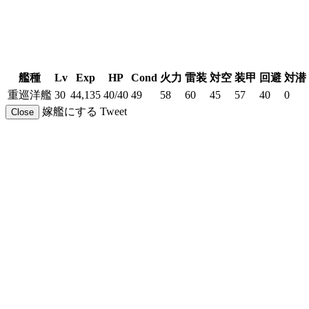
艦種
Lv
Exp
HP
Cond
火力
雷装
対空
装甲
回避
対潜
重巡洋艦
30
44,135
40/40
49
58
60
45
57
40
0
嫁艦にする
Tweet
Close