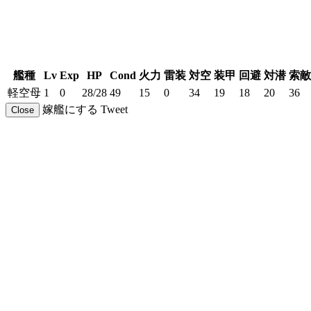
艦種
Lv
Exp
HP
Cond
火力
雷装
対空
装甲
回避
対潜
索敵
軽空母
1
0
28/28
49
15
0
34
19
18
20
36
嫁艦にする
Tweet
Close