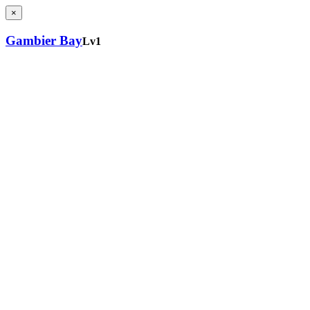
×
Gambier Bay
Lv1