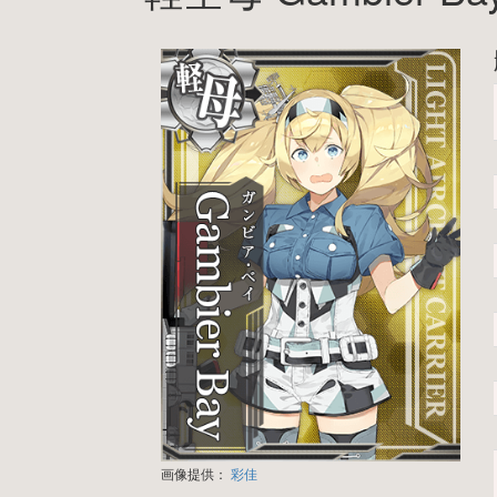
画像提供：
彩佳