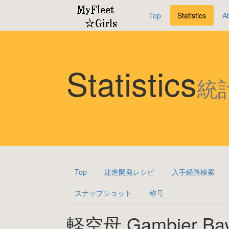
Top
Statistics
A
Statistics
統
Top
建造開発レシピ
入手経路検索
スナップショット
称号
軽空母 Gambier Ba