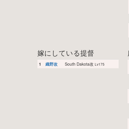
嫁にしている提督
1
織野改
South Dakota改
Lv175