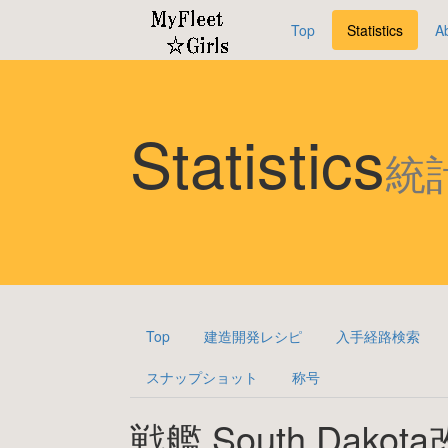
Top
Statistics
A
Statistics
統
Top
建造開発レシピ
入手経路検索
スナップショット
称号
戦艦 South Dakota