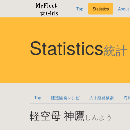
Top
Statistics
About
Statistics
統計
Top
建造開発レシピ
入手経路検索
海
軽空母 神鷹
しんよう