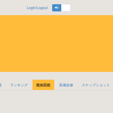
Login/Logout
域
ランキング
艦娘図鑑
装備改修
スナップショット