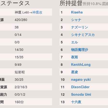
娘ステータス
所持提督
所持10.8%:図鑑
神鷹
→
神鷹改
1
Ktaeha
Lv60
資源
420/280
2
シャナ
38
3
ナズーリン
0/14
4
シキナミアスカ
0/0
5
エル
14/30
6
物語魔理沙
15/35
7
夜雨
9/49
8
KenithLong
短射程
9
星凌
弾薬
30/25
10
nagato yuki
時資源
2/2/16/3
11
DixonCider
化能力
0/0/1/2
12
Sonoda Umi
時間
160分
13
十六夜