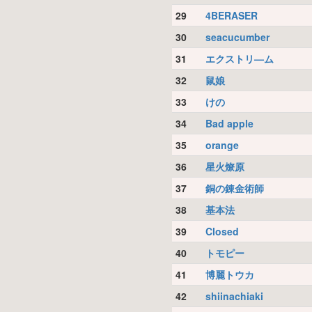
29
4BERASER
30
seacucumber
31
エクストリ—ム
32
鼠娘
33
けの
34
Bad apple
35
orange
36
星火燎原
37
銅の錬金術師
38
基本法
39
Closed
40
トモピー
41
博麗トウカ
42
shiinachiaki