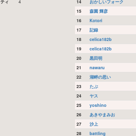
リティ
4
14
おかしいフォーク
15
森園 輝彦
16
Kotori
17
記録
18
celica182b
19
celica182b
20
黒田明
21
nawaru
22
湖畔の思い
23
たぶ
24
ヤス
25
yoshino
26
あきやまみお
27
沙上
28
battling