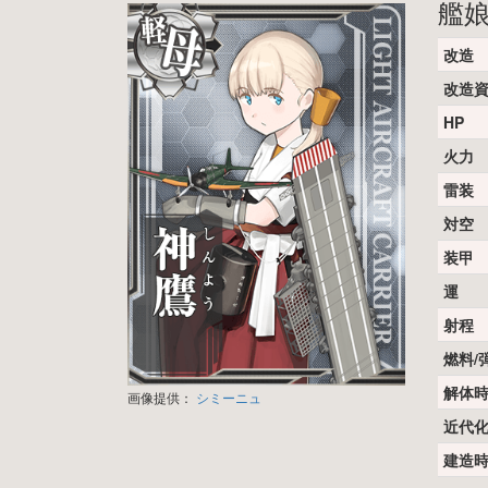
艦
改造
改造
HP
火力
雷装
対空
装甲
運
射程
燃料/
解体
画像提供：
シミーニュ
近代
建造