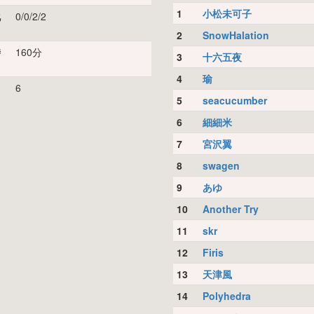
1
小松未可子
化
0/0/2/2
2
SnowHalation
時
160分
3
十六五夜
4
瑜
リ
6
5
seacucumber
6
細細米
7
宮沢翼
8
swagen
9
あゆ
10
Another Try
11
skr
12
Firis
13
天津風
14
Polyhedra