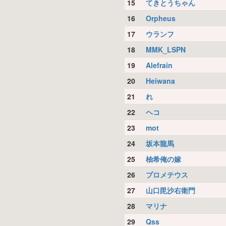
15
てきとうちゃん
16
Orpheus
17
ウランフ
18
MMK_LSPN
19
Alefrain
20
Heiwana
21
れ
22
ヘコ
23
mot
24
坂本龍馬
25
柚希俺の嫁
26
プロメテウス
27
山口毘沙右衛門
28
マリナ
29
Qss