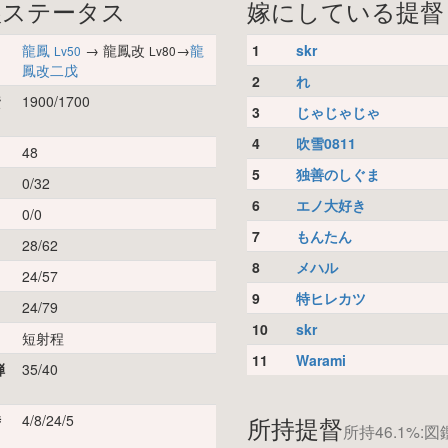
娘ステータス
嫁にしている提督
龍鳳
→ 龍鳳改
→
龍
1
skr
Lv50
Lv80
鳳改二戊
2
れ
資
1900/1700
3
じゃじゃじゃ
4
吹雪0811
48
5
独善のしぐま
0/32
6
エノ大好き
0/0
7
もんたん
28/62
8
メハル
24/57
9
特ヒレカツ
24/79
10
skr
短射程
11
Warami
弾
35/40
時
4/8/24/5
所持提督
所持46.1%:図鑑