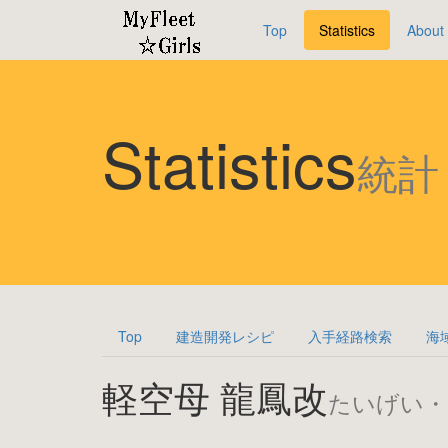
Top
Statistics
About
Statistics
統計
Top
建造開発レシピ
入手経路検索
海
軽空母 龍鳳改
たいげい・