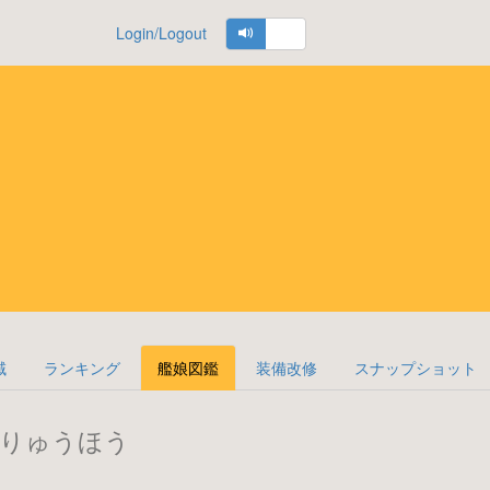
Login/Logout
域
ランキング
艦娘図鑑
装備改修
スナップショット
りゅうほう