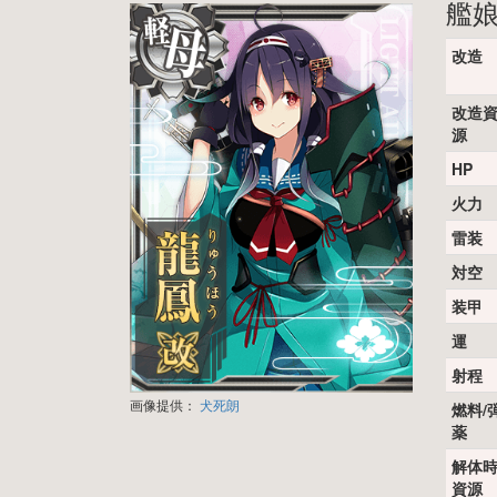
艦
改造
改造
源
HP
火力
雷装
対空
装甲
運
射程
画像提供：
犬死朗
燃料/
薬
解体
資源