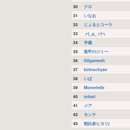
30
クロ
31
いなお
32
じょるとコーラ
33
┏(_д_┏)┓
34
半蔵
35
装甲のジミー
36
Gilgamesh
37
kirinochyan
38
いば
39
Monerielle
40
tobari
41
メア
42
モンテ
43
朝比奈ヒヨリ(