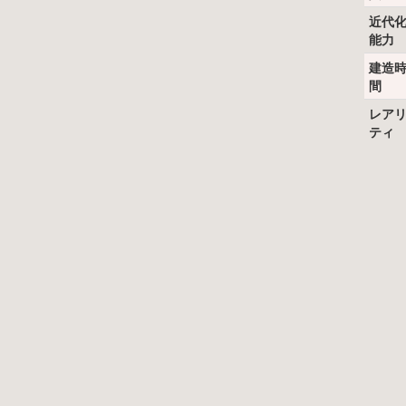
近代
能力
建造
間
レア
ティ