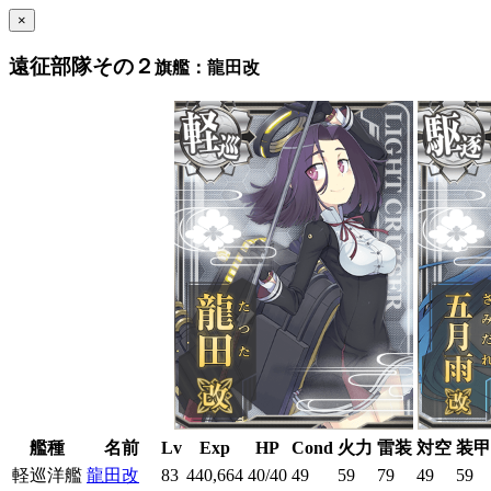
×
遠征部隊その２
旗艦：龍田改
艦種
名前
Lv
Exp
HP
Cond
火力
雷装
対空
装甲
軽巡洋艦
龍田改
83
440,664
40/40
49
59
79
49
59