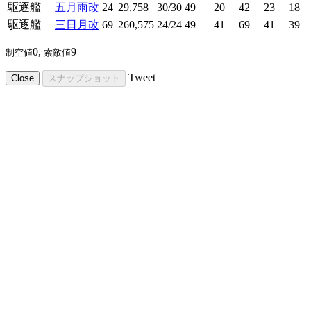
駆逐艦
五月雨改
24
29,758
30/30
49
20
42
23
18
駆逐艦
三日月改
69
260,575
24/24
49
41
69
41
39
0,
9
制空値
索敵値
Tweet
Close
スナップショット